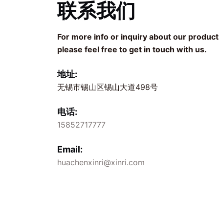
联系我们
For more info or inquiry about our product
please feel free to get in touch with us.
地址:
无锡市锡山区锡山大道498号
电话:
15852717777
Email:
huachenxinri@xinri.com